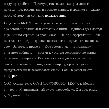
тратите много времени на поиск и вручную поднимаете
и трудоустройства. Преимущества подписки, указанные
резюме
на странице, рассчитаны на основе данных в среднем в неделю
после её покупки согласно
хотите сравнить себя с конкурентами и оценить шансы
исследованию
Подключая hh PRO, вы подтверждаете, что ознакомились
с условиями подписки и согласны с ними. Подписка даёт доступ
к функциям сервиса на срок, указанный при оформлении. Если
не отменить подписку, она автоматически продлится на тот же
срок. Вы имеете право в любое время отменить подписку
в личном кабинете — доступ к услугам сохранится до конца
оплаченного периода. Все платежи за подписку являются
окончательными и не подлежат возврату, кроме случаев,
предусмотренных законодательством. Полные условия есть
в оферте
ООО «Хэдхантер», ОГРН 1067761906805, 125047, г. Москва,
вн. тер. г. Муниципальный округ Тверской, ул. 2-я Брестская,
д. 48, помещ. 25